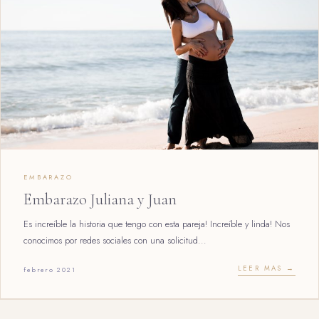
EMBARAZO
Embarazo Juliana y Juan
Es increíble la historia que tengo con esta pareja! Increíble y linda! Nos
conocimos por redes sociales con una solicitud...
LEER MAS →
febrero 2021