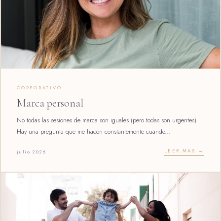
CORPORATIVO
Marca personal
No todas las sesiones de marca son iguales (pero todas son urgentes)
Hay una pregunta que me hacen constantemente cuando...
LEER MAS →
julio 2026