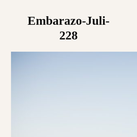
Saltar
al
Embarazo-Juli-
contenido
228