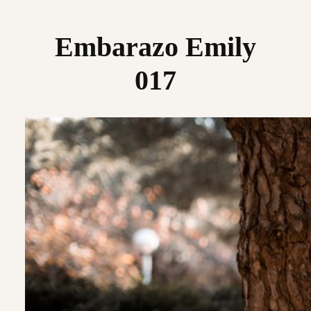
Saltar
al
Embarazo Emily
contenido
017