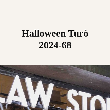
Halloween Turò
2024-68