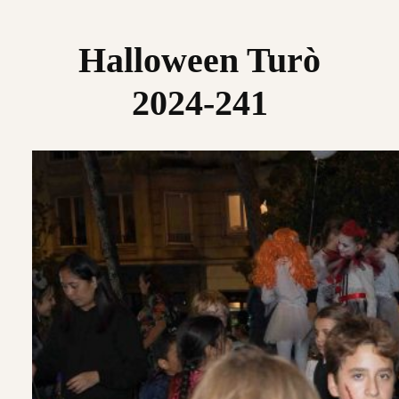
Saltar
al
Halloween Turò
contenido
2024-241