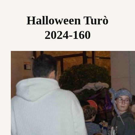
Saltar
al
Halloween Turò
contenido
2024-160