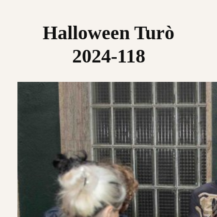
Saltar
al
Halloween Turò
contenido
2024-118