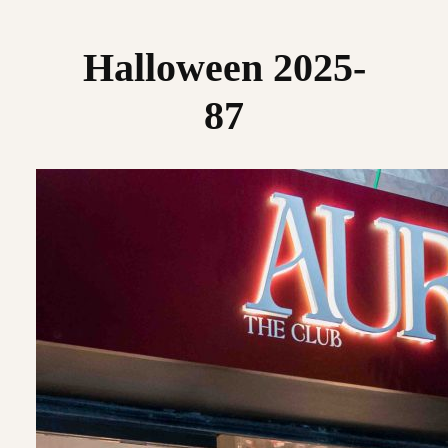
Saltar
al
Halloween 2025-
contenido
87