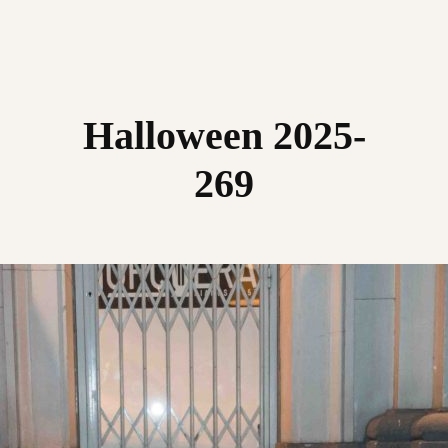
Halloween 2025-
269