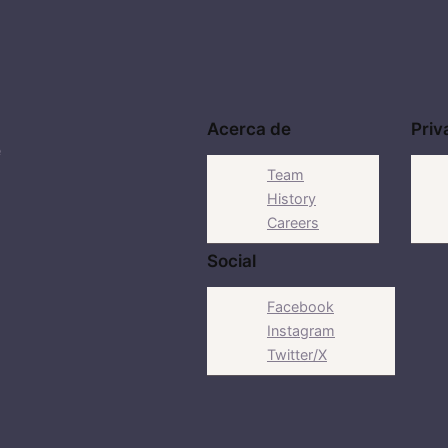
Acerca de
Priv
e
Team
History
Careers
Social
Facebook
Instagram
Twitter/X