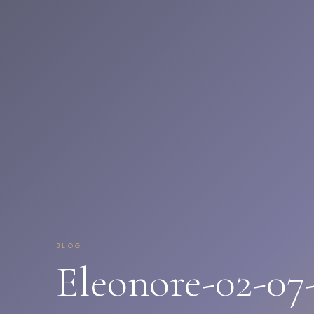
BLOG
Eleonore-02-07